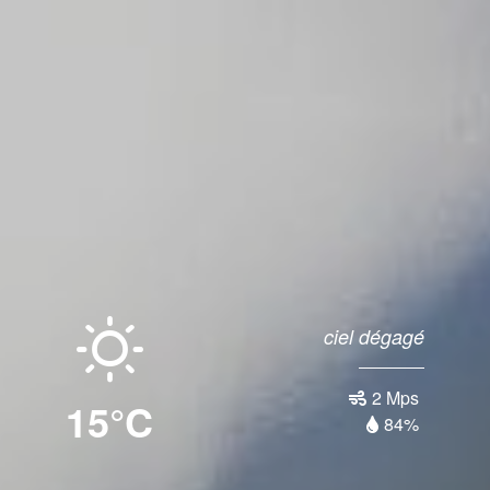
ciel dégagé
2 Mps
15°C
84%