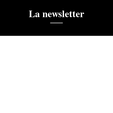
La newsletter
ciales, actualités, ne manquez rien.
 la newsletter du Golf du Cognac. J'accepte que les informa
dre de mon abonnement.
Je m'inscris à la newsletter