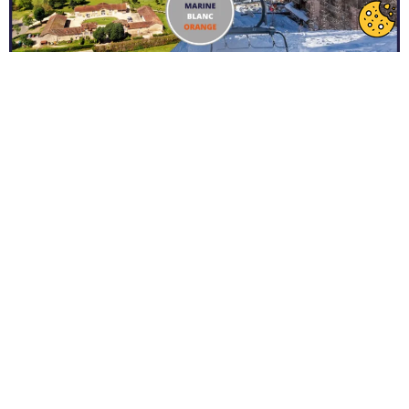
Vous aimez les surprises ? Inscrivez-vous dès maintenant à
la compétition Loisirs Solutions (nouveau propriétaire du
golf du Cognac). Dress code : Marine/blanc/orange