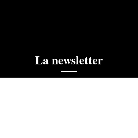
La newsletter
ciales, actualités, ne manquez rien.
 la newsletter du Golf du Cognac. J'accepte que les informa
dre de mon abonnement.