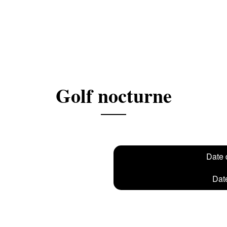
Golf nocturne
Date 
Date