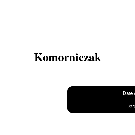
Komorniczak
Date 
Date