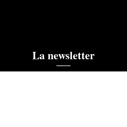
La newsletter
ciales, actualités, ne manquez rien.
 la newsletter du Golf du Cognac. J'accepte que les informa
dre de mon abonnement.