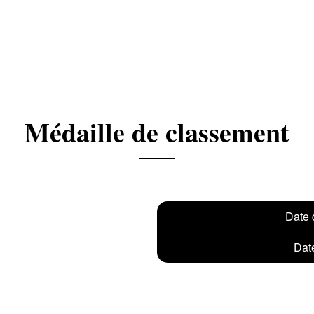
Médaille de classement
Date 
Date