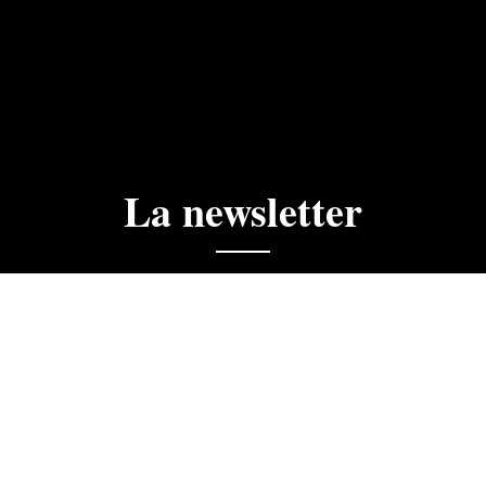
La newsletter
ciales, actualités, ne manquez rien.
 la newsletter du Golf du Cognac. J'accepte que les informa
dre de mon abonnement.