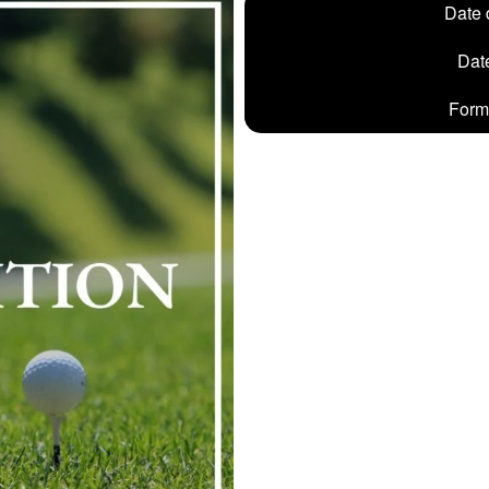
Date 
Date
Formu