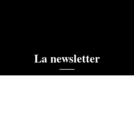
La newsletter
ciales, actualités, ne manquez rien.
 la newsletter du Golf du Cognac. J'accepte que les informa
dre de mon abonnement.