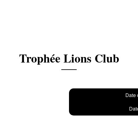
Trophée Lions Club
Date 
Date