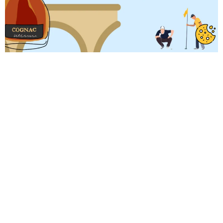
Le jeudi 13 et le vendredi 14 avril 2023, profitez d’un tarif
réduit sur le golf du cognac et le golf Louis Rouyer Guillet à
Saintes. Durant ses 48h, vous pourrez bénéficier d’une