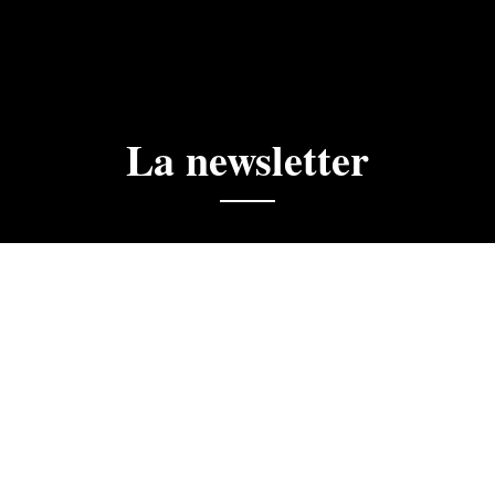
La newsletter
ciales, actualités, ne manquez rien.
 la newsletter du Golf du Cognac. J'accepte que les informa
dre de mon abonnement.
Je m'inscris à la newsletter